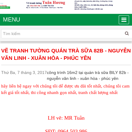
MENU
VẼ TRANH TƯỜNG QUÁN TRÀ SỮA 82B - NGUYỄN
VĂN LINH - XUÂN HÒA - PHÚC YÊN
Thứ Ba, 7 tháng 3, 2017
công trình 16m2 tại quán trà sữa BILY 82b -
nguyễn văn linh - xuân hòa - phúc yên
hãy liên hệ ngay với chúng tôi để được ưu đãi tốt nhất, chúng tôi cam
kết giá tốt nhất, thi công nhanh gọn nhất, tranh chất lượng nhất
LH vẽ: MR Tuân
SĐT:
0964.503.986