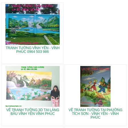
TRANH TƯỜNG VĨNH YÊN - VĨNH
PHÚC 0964 503 986
VẼ TRANH TƯỜNG 3D TẠI LÀNG
VẼ TRANH TƯỜNG TẠI PHƯỜNG
BẦU VĨNH YÊN VĨNH PHÚC
TÍCH SƠN - VĨNH YÊN - VĨNH
PHÚC