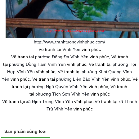
http://www.tranhtuongvinhphuc.com/
V
ẽ tranh tại
Vĩnh Yên
vĩnh phúc
V
ẽ tranh tại
phường Đống Đa
Vĩnh Yên
vĩnh phúc
,
V
ẽ tranh
tại
phường
Đồng Tâm
Vĩnh Yên
vĩnh phúc
,
V
ẽ tranh tại
phường
Hội
Hợp
Vĩnh Yên
vĩnh phúc
,
V
ẽ tranh tại
phường
Khai Quang
Vĩnh
Yên
vĩnh phúc
,
V
ẽ tranh tại
phường
Liên Bảo
Vĩnh Yên
vĩnh phúc
,
V
ẽ
tranh tại
phường
Ngô Quyền
Vĩnh Yên
vĩnh phúc
,
V
ẽ tranh
tại
phường
Tích Sơn
Vĩnh Yên
vĩnh phúc
V
ẽ tranh tại
xã Định Trung
Vĩnh Yên
vĩnh phúc
,
V
ẽ tranh tại
xã
Thanh
Trù
Vĩnh Yên
vĩnh phúc
Sản phẩm cùng loại