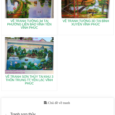
VẼ TRANH TƯỜNG 3d TẠI
VẼ TRANH TƯỜNG 3D TẠI BÌNH
PHƯỜNG LIÊN BẢO VĨNH YÊN
XUYÊN VĨNH PHÚC
VĨNH PHÚC
VẼ TRANH SƠN THỦY TẠI KHU 3
THÔN TRUNG TT YÊN LẠC VĨNH
PHÚC
Chủ đề về tranh
Tranh sơn thủy