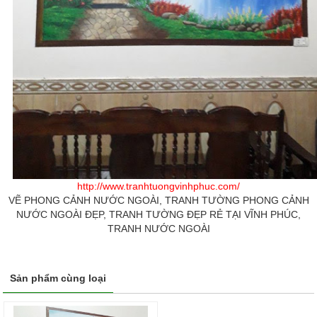
http://www.tranhtuongvinhphuc.com/
VẼ PHONG CẢNH NƯỚC NGOÀI, TRANH TƯỜNG PHONG CẢNH
NƯỚC NGOÀI ĐẸP, TRANH TƯỜNG ĐẸP RẺ TẠI VĨNH PHÚC,
TRANH NƯỚC NGOÀI
Sản phẩm cùng loại