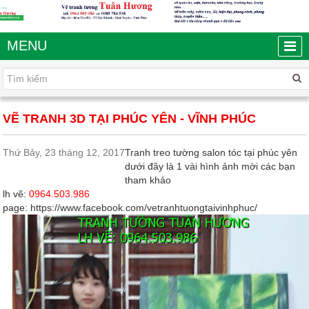
MENU
VẼ TRANH 3D TẠI PHÚC YÊN - VĨNH PHÚC
Thứ Bảy, 23 tháng 12, 2017
Tranh treo tường salon tóc tại phúc yên
dưới đây là 1 vài hình ảnh mời các bạn
tham khảo
lh vẽ:
0964.503.986
page:
https://www.facebook.com/vetranhtuongtaivinhphuc/