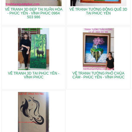
VẼ TRANH 3D ĐẸP TẠI XUÂN HÒA
VẼ TRANH TƯỜNG ĐỒNG QUÊ 3D
- PHÚC YÊN - VĨNH PHÚC 0964
TẠI PHÚC YÊN
503 986
VẼ TRANH 3D TẠI PHÚC YÊN -
VẼ TRANH TƯỜNG PHỐ CHÙA
VĨNH PHÚC
CẤM - PHÚC YÊN - VĨNH PHÚC