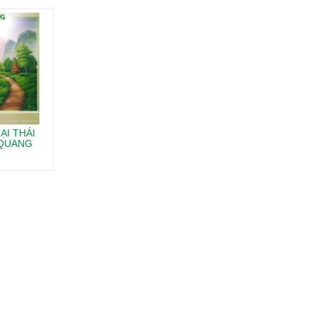
ẠI THÁI
 QUANG