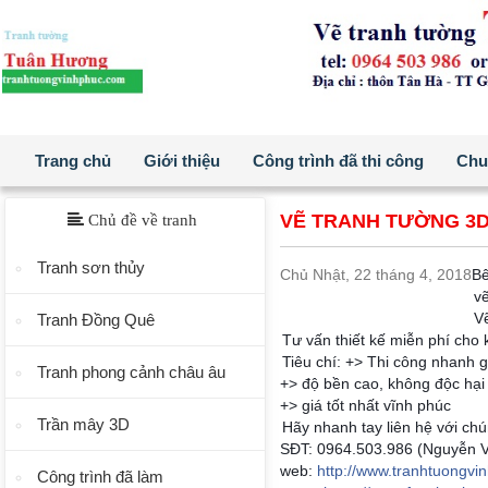
Trang chủ
Giới thiệu
Công trình đã thi công
Chuẩ
VẼ TRANH TƯỜNG 3D
Chủ đề về tranh
Tranh sơn thủy
Chủ Nhật, 22 tháng 4, 2018
Bê
vẽ
Vẽ
Tranh Đồng Quê
Tư vấn thiết kế miễn phí cho
Tiêu chí: +> Thi công nhanh 
Tranh phong cảnh châu âu
+> độ bền cao, không độc hại 
+> giá tốt nhất vĩnh phúc
Trần mây 3D
Hãy nhanh tay liên hệ với chú
SĐT: 0964.503.986 (Nguyễn 
web:
http://www.tranhtuongvi
Công trình đã làm