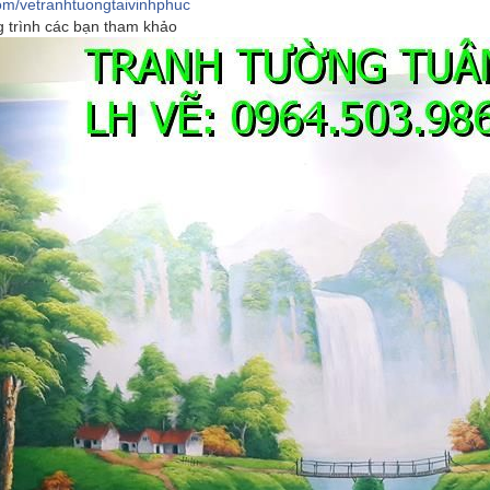
om/vetranhtuongtaivinhphuc
g trình các bạn tham khảo