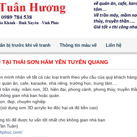
n bị trước khi vẽ tranh
Thông tin màu vẽ
Liên hệ
 TẠI THÁI SƠN HÀM YÊN TUYÊN QUANG
n mình nhận vẽ tất cả các loại tranh theo yêu cầu của quý khách hàng
 quán ăn, cafe, karaoke, nhà riêng, trường học, trung tâm....
 trần mây, mầm non, 3D, hiện đại, phong cảnh, phong thủy, truyền thần
 không gian nhà bạn hoặc quán.
gọn, đẹp, chuyên nghiệp
(sử dụng sơn 3D acrylic ko độc hại và độ bền cao)
ng tôi để được tư vấn tốt nhất cho không gian nhà bạn
Văn Tuân)
nhphuc.com/