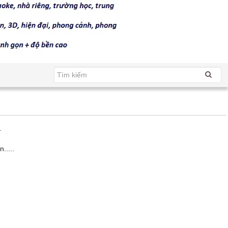
.
.....