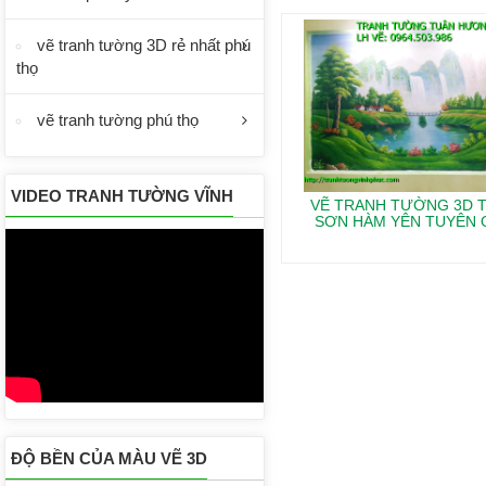
vẽ tranh tường 3D rẻ nhất phú
thọ
vẽ tranh tường phú thọ
VIDEO TRANH TƯỜNG VĨNH
VẼ TRANH TƯỜNG 3D T
SƠN HÀM YÊN TUYÊN
PHÚC
ĐỘ BỀN CỦA MÀU VẼ 3D