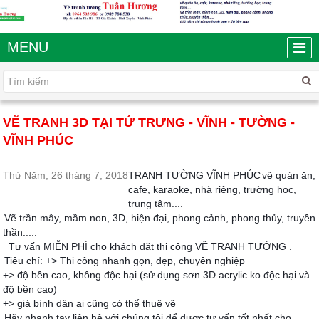
MENU
VẼ TRANH 3D TẠI TỨ TRƯNG - VĨNH - TƯỜNG -
VĨNH PHÚC
Thứ Năm, 26 tháng 7, 2018
TRANH TƯỜNG VĨNH PHÚC
vẽ quán ăn,
cafe, karaoke, nhà riêng, trường học,
trung tâm....
Vẽ trần mây, mầm non, 3D, hiện đại, phong cảnh, phong thủy, truyền
thần.....
Tư vấn MIỄN PHÍ cho khách đặt thi công VẼ TRANH TƯỜNG .
Tiêu chí: +> Thi công nhanh gọn, đẹp, chuyên nghiệp
+> độ bền cao, không độc hại (sử dụng sơn 3D acrylic ko độc hại và
độ bền cao)
+> giá bình dân ai cũng có thể thuê vẽ
Hãy nhanh tay liên hệ với chúng tôi để được tư vấn tốt nhất cho