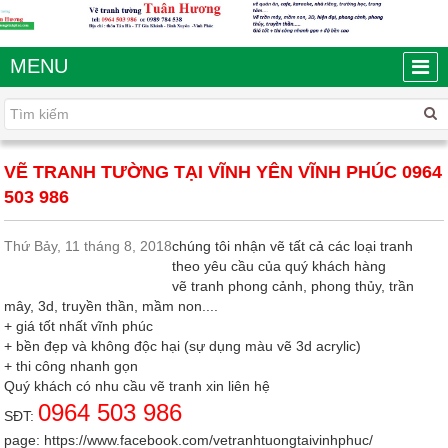
MENU
VẼ TRANH TƯỜNG TẠI VĨNH YÊN VĨNH PHÚC 0964
503 986
Thứ Bảy, 11 tháng 8, 2018
chúng tôi nhận vẽ tất cả các loại tranh
theo yêu cầu của quý khách hàng
vẽ tranh phong cảnh, phong thủy, trần
mây, 3d, truyền thần, mầm non....
+ giá tốt nhất vĩnh phúc
+ bền đẹp và không độc hại (sự dụng màu vẽ 3d acrylic)
+ thi công nhanh gọn
Quý khách có nhu cầu vẽ tranh xin liên hệ
0964 503 986
SĐT:
page:
https://www.facebook.com/vetranhtuongtaivinhphuc/