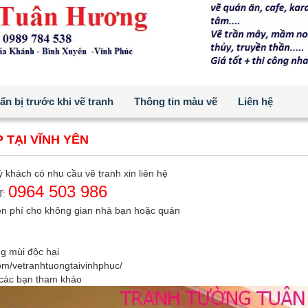
n bị trước khi vẽ tranh
Thông tin màu vẽ
Liên hệ
 TẠI VĨNH YÊN
 khách có nhu cầu vẽ tranh xin liên hệ
0964 503 986
T:
iễn phí cho không gian nhà bạn hoặc quán
g mùi độc hại
om/vetranhtuongtaivinhphuc/
 các bạn tham khảo