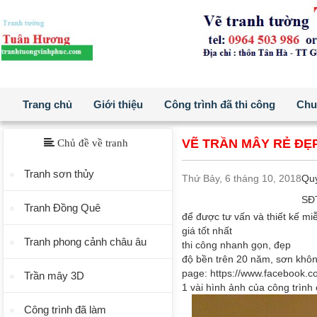
Trang chủ
Giới thiệu
Công trình đã thi công
Chuẩ
VẼ TRẦN MÂY RẺ ĐẸP
Chủ đề về tranh
Tranh sơn thủy
Thứ Bảy, 6 tháng 10, 2018
Quý
SĐ
Tranh Đồng Quê
để được tư vấn và thiết kế m
giá tốt nhất
Tranh phong cảnh châu âu
thi công nhanh gọn, đẹp
độ bền trên 20 năm, sơn khôn
page:
https://www.facebook.c
Trần mây 3D
1 vài hình ảnh của công trình
Công trình đã làm