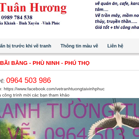
n bị trước khi vẽ tranh
Thông tin màu vẽ
Liên hệ
BÃI BẰNG - PHÙ NINH - PHÚ THỌ
0964 503 986
VẼ:
e:
https://www.facebook.com/vetranhtuongtaivinhphuc
a công trình mời các bạn tham khảo