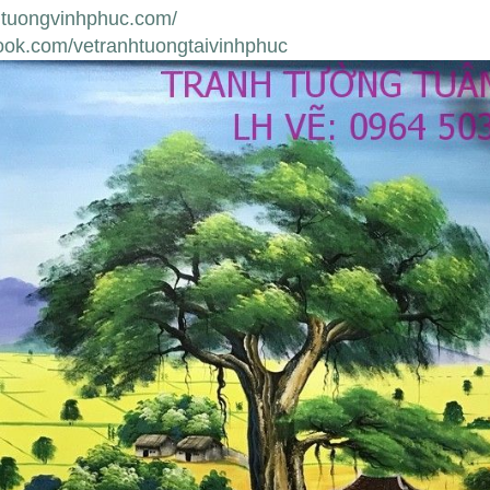
htuongvinhphuc.com/
ook.com/vetranhtuongtaivinhphuc