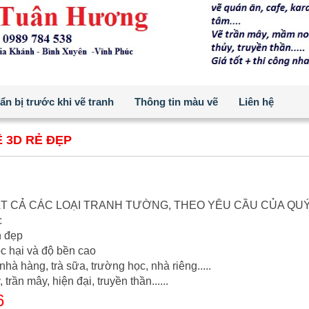
n bị trước khi vẽ tranh
Thông tin màu vẽ
Liên hệ
 3D RẺ ĐẸP
ẤT CẢ CÁC LOẠI TRANH TƯỜNG, THEO YÊU CẦU CỦA QU
c
n đẹp
c hại và độ bền cao
nhà hàng, trà sữa, trường học, nhà riêng.....
rần mây, hiện đại, truyền thần......
6