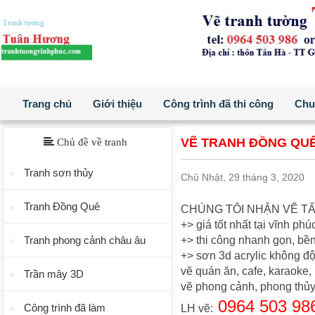
Trang chủ
Giới thiệu
Công trình đã thi công
Chuẩ
VẼ TRANH ĐỒNG QUÊ
Chủ đề về tranh
Tranh sơn thủy
Chủ Nhật, 29 tháng 3, 2020
Tranh Đồng Quê
CHÚNG TÔI NHẬN VẼ T
+> giá tốt nhất tại vĩnh phú
Tranh phong cảnh châu âu
+> thi công nhanh gọn, bề
+> sơn 3d acrylic không độ
vẽ quán ăn, cafe, karaoke, 
Trần mây 3D
vẽ phong cảnh, phong thủy, t
0964 503 98
Công trình đã làm
LH vẽ: