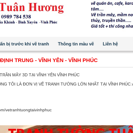
n bị trước khi vẽ tranh
Thông tin màu vẽ
Liên hệ
ĐỊNH TRUNG - VĨNH YÊN - VĨNH PHÚC
TRẦN MÂY 3D TẠI VĨNH YÊN VĨNH PHÚC
NG TÔI LÀ ĐƠN VỊ VẼ TRANH TƯỜNG LỚN NHẤT TẠI VĨNH PHÚC.với đội
om/vetranhtuongtaivinhphuc